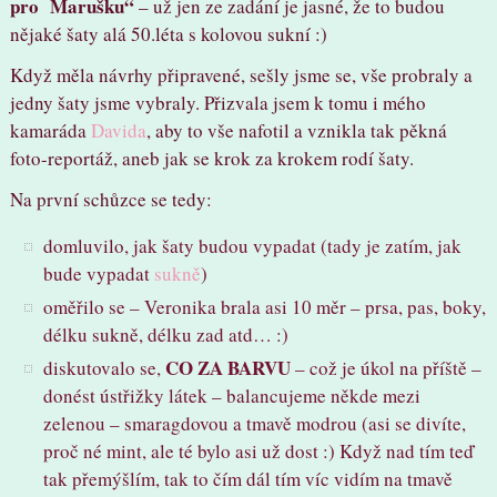
pro Marušku“
– už jen ze zadání je jasné, že to budou
nějaké šaty alá 50.léta s kolovou sukní :)
Když měla návrhy připravené, sešly jsme se, vše probraly a
jedny šaty jsme vybraly. Přizvala jsem k tomu i mého
kamaráda
Davida
, aby to vše nafotil a vznikla tak pěkná
foto-reportáž, aneb jak se krok za krokem rodí šaty.
Na první schůzce se tedy:
domluvilo, jak šaty budou vypadat (tady je zatím, jak
bude vypadat
sukně
)
oměřilo se – Veronika brala asi 10 měr – prsa, pas, boky,
délku sukně, délku zad atd… :)
CO ZA BARVU
diskutovalo se,
– což je úkol na příště –
donést ústřižky látek – balancujeme někde mezi
zelenou – smaragdovou a tmavě modrou (asi se divíte,
proč né mint, ale té bylo asi už dost :) Když nad tím teď
tak přemýšlím, tak to čím dál tím víc vidím na tmavě