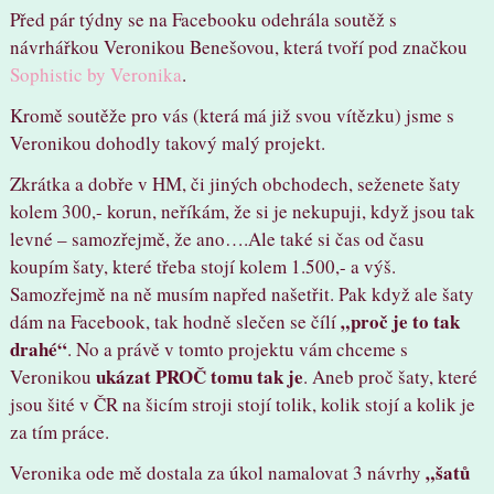
Před pár týdny se na Facebooku odehrála soutěž s
návrhářkou Veronikou Benešovou, která tvoří pod značkou
Sophistic by Veronika
.
Kromě soutěže pro vás (která má již svou vítězku) jsme s
Veronikou dohodly takový malý projekt.
Zkrátka a dobře v HM, či jiných obchodech, seženete šaty
kolem 300,- korun, neříkám, že si je nekupuji, když jsou tak
levné – samozřejmě, že ano….Ale také si čas od času
koupím šaty, které třeba stojí kolem 1.500,- a výš.
Samozřejmě na ně musím napřed našetřit. Pak když ale šaty
„proč je to tak
dám na Facebook, tak hodně slečen se čílí
drahé“
. No a právě v tomto projektu vám chceme s
ukázat PROČ tomu tak je
Veronikou
. Aneb proč šaty, které
jsou šité v ČR na šicím stroji stojí tolik, kolik stojí a kolik je
za tím práce.
„šatů
Veronika ode mě dostala za úkol namalovat 3 návrhy