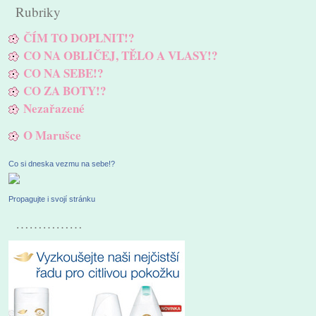
Rubriky
ČÍM TO DOPLNIT!?
CO NA OBLIČEJ, TĚLO A VLASY!?
CO NA SEBE!?
CO ZA BOTY!?
Nezařazené
O Marušce
Co si dneska vezmu na sebe!?
Propagujte i svojí stránku
……………