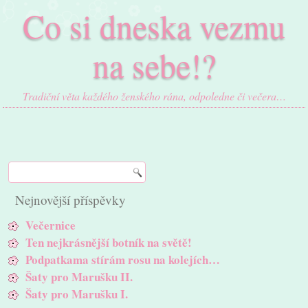
Co si dneska vezmu
na sebe!?
Tradiční věta každého ženského rána, odpoledne či večera…
Nejnovější příspěvky
Večernice
Ten nejkrásnější botník na světě!
Podpatkama stírám rosu na kolejích…
Šaty pro Marušku II.
Šaty pro Marušku I.