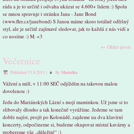
ráda a je to určitě i odvaha ukázat se 4.600+ lidem :) Spolu
se mnou spravuje i stránku Jana - Jane Bond
(www.fler.cz/janebond) S Janou máme skoro totálně odlišný
styl, ale je určitě zajímavé sledovat, jak to každá z nás vidí a
co nosíme :) M. <3
←
Older posts
Večernice
Maruška
Published
15.8.2013
|
By
Vážení a milí, v 11:00 SEČ odjíždím na takovou malou
dovolenou :)
Jedu do Mariánských Lázní s mojí maminkou. Už jsme si to
slibovaly dlouho a tak konečně vyrážíme. Jedeme se tam
dobře najíst, projít po Kolonádě, zajdeme na dva klavírní
koncerty, odpočineme si, budeme okupovat místní kavárny a
probereme vše „důležité“ :)