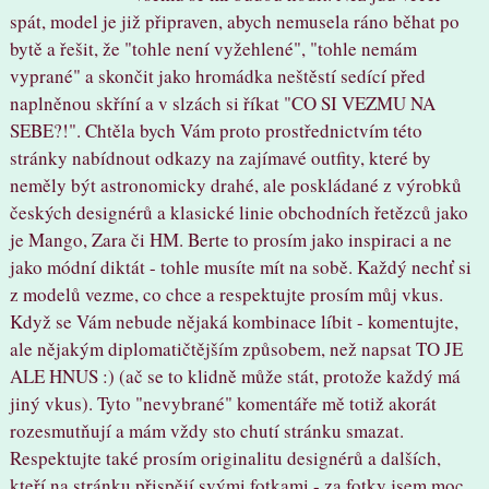
spát, model je již připraven, abych nemusela ráno běhat po
bytě a řešit, že "tohle není vyžehlené", "tohle nemám
vyprané" a skončit jako hromádka neštěstí sedící před
naplněnou skříní a v slzách si říkat "CO SI VEZMU NA
SEBE?!". Chtěla bych Vám proto prostřednictvím této
stránky nabídnout odkazy na zajímavé outfity, které by
neměly být astronomicky drahé, ale poskládané z výrobků
českých designérů a klasické linie obchodních řetězců jako
je Mango, Zara či HM. Berte to prosím jako inspiraci a ne
jako módní diktát - tohle musíte mít na sobě. Každý nechť si
z modelů vezme, co chce a respektujte prosím můj vkus.
Když se Vám nebude nějaká kombinace líbit - komentujte,
ale nějakým diplomatičtějším způsobem, než napsat TO JE
ALE HNUS :) (ač se to klidně může stát, protože každý má
jiný vkus). Tyto "nevybrané" komentáře mě totiž akorát
rozesmutňují a mám vždy sto chutí stránku smazat.
Respektujte také prosím originalitu designérů a dalších,
kteří na stránku přispějí svými fotkami - za fotky jsem moc