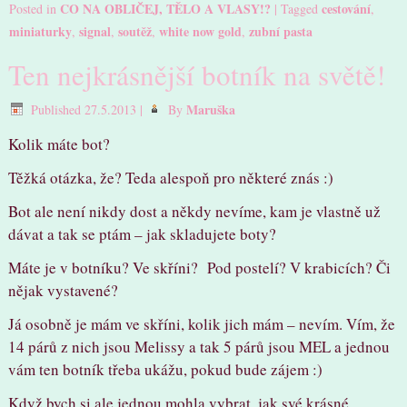
CO NA OBLIČEJ, TĚLO A VLASY!?
cestování
Posted in
|
Tagged
,
miniaturky
signal
soutěž
white now gold
zubní pasta
,
,
,
,
Ten nejkrásnější botník na světě!
Maruška
Published
27.5.2013
|
By
Kolik máte bot?
Těžká otázka, že? Teda alespoň pro některé znás :)
Bot ale není nikdy dost a někdy nevíme, kam je vlastně už
dávat a tak se ptám – jak skladujete boty?
Máte je v botníku? Ve skříni? Pod postelí? V krabicích? Či
nějak vystavené?
Já osobně je mám ve skříni, kolik jich mám – nevím. Vím, že
14 párů z nich jsou Melissy a tak 5 párů jsou MEL a jednou
vám ten botník třeba ukážu, pokud bude zájem :)
Když bych si ale jednou mohla vybrat, jak své krásné