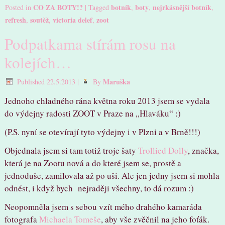
CO ZA BOTY!?
botník
boty
nejrkásnější botník
Posted in
|
Tagged
,
,
,
refresh
soutěž
victoria delef
zoot
,
,
,
Podpatkama stírám rosu na
kolejích…
Maruška
Published
22.5.2013
|
By
Jednoho chladného rána května roku 2013 jsem se vydala
do výdejny radosti ZOOT v Praze na „Hlaváku“ :)
(P.S. nyní se otevírají tyto výdejny i v Plzni a v Brně!!!)
Objednala jsem si tam totiž troje šaty
Trollied Dolly
, značka,
která je na Zootu nová a do které jsem se, prostě a
jednoduše, zamilovala až po uši. Ale jen jedny jsem si mohla
odnést, i když bych nejraději všechny, to dá rozum :)
Neopomněla jsem s sebou vzít mého drahého kamaráda
fotografa
Michaela Tomeše
, aby vše zvěčnil na jeho foťák.