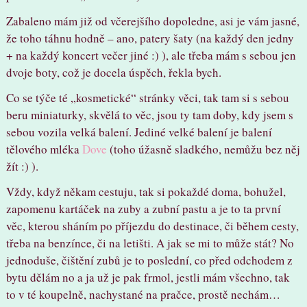
Zabaleno mám již od včerejšího dopoledne, asi je vám jasné,
že toho táhnu hodně – ano, patery šaty (na každý den jedny
+ na každý koncert večer jiné :) ), ale třeba mám s sebou jen
dvoje boty, což je docela úspěch, řekla bych.
Co se týče té „kosmetické“ stránky věci, tak tam si s sebou
beru miniaturky, skvělá to věc, jsou ty tam doby, kdy jsem s
sebou vozila velká balení. Jediné velké balení je balení
tělového mléka
Dove
(toho úžasně sladkého, nemůžu bez něj
žít :) ).
Vždy, když někam cestuju, tak si pokaždé doma, bohužel,
zapomenu kartáček na zuby a zubní pastu a je to ta první
věc, kterou sháním po příjezdu do destinace, či během cesty,
třeba na benzínce, či na letišti. A jak se mi to může stát? No
jednoduše, čištění zubů je to poslední, co před odchodem z
bytu dělám no a ja už je pak frmol, jestli mám všechno, tak
to v té koupelně, nachystané na pračce, prostě nechám…