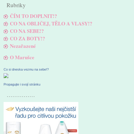
Rubriky
ČÍM TO DOPLNIT!?
CO NA OBLIČEJ, TĚLO A VLASY!?
CO NA SEBE!?
CO ZA BOTY!?
Nezařazené
O Marušce
Co si dneska vezmu na sebe!?
Propagujte i svojí stránku
……………