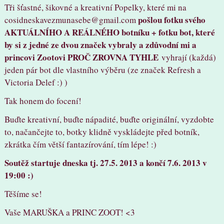
Tři šťastné, šikovné a kreativní Popelky, které mi na
pošlou fotku svého
cosidneskavezmunasebe@gmail.com
AKTUÁLNÍHO A REÁLNÉHO botníku + fotku bot, které
by si z jedné ze dvou značek vybraly a zdůvodní mi a
princovi Zootovi PROČ ZROVNA TYHLE
vyhrají (každá)
jeden pár bot dle vlastního výběru (ze značek Refresh a
Victoria Delef :) )
Tak honem do focení!
Buďte kreativní, buďte nápadité, buďte originální, vyzdobte
to, načančejte to, botky klidně vyskládejte před botník,
zkrátka čím větší fantazírování, tím lépe! :)
Soutěž startuje dneska tj. 27.5. 2013 a končí 7.6. 2013 v
19:00 :)
Těšíme se!
Vaše MARUŠKA a PRINC ZOOT! <3