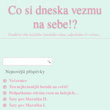
Co si dneska vezmu
na sebe!?
Tradiční věta každého ženského rána, odpoledne či večera…
Nejnovější příspěvky
Večernice
Ten nejkrásnější botník na světě!
Podpatkama stírám rosu na kolejích…
Šaty pro Marušku II.
Šaty pro Marušku I.