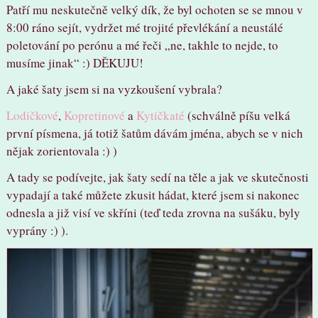
Patří mu neskutečně velký dík, že byl ochoten se se mnou v
8:00 ráno sejít, vydržet mé trojité převlékání a neustálé
poletování po perónu a mé řeči „ne, takhle to nejde, to
musíme jinak“ :) DĚKUJU!
A jaké šaty jsem si na vyzkoušení vybrala?
Lodičkové
,
Kopretinové
a
Kytičkaté
(schválně píšu velká
první písmena, já totiž šatům dávám jména, abych se v nich
nějak zorientovala :) )
A tady se podívejte, jak šaty sedí na těle a jak ve skutečnosti
vypadají a také můžete zkusit hádat, které jsem si nakonec
odnesla a již visí ve skříni (teď teda zrovna na sušáku, byly
vyprány :) ).