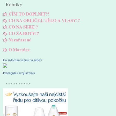
Rubriky
ČÍM TO DOPLNIT!?
CO NA OBLIČEJ, TĚLO A VLASY!?
CO NA SEBE!?
CO ZA BOTY!?
Nezařazené
O Marušce
Co si dneska vezmu na sebe!?
Propagujte i svojí stránku
……………