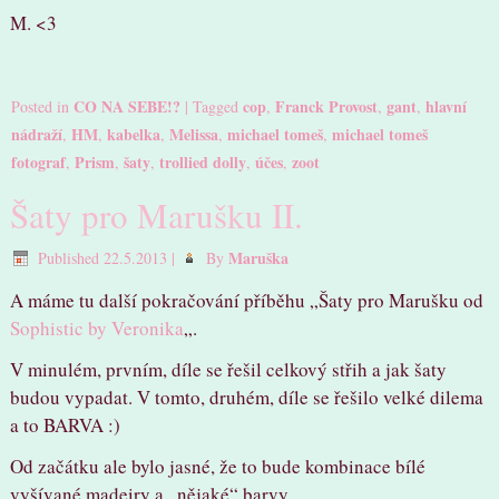
M. <3
CO NA SEBE!?
cop
Franck Provost
gant
hlavní
Posted in
|
Tagged
,
,
,
nádraží
HM
kabelka
Melissa
michael tomeš
michael tomeš
,
,
,
,
,
fotograf
Prism
šaty
trollied dolly
účes
zoot
,
,
,
,
,
Šaty pro Marušku II.
Maruška
Published
22.5.2013
|
By
A máme tu další pokračování příběhu „Šaty pro Marušku od
Sophistic by Veronika
„.
V minulém, prvním, díle se řešil celkový střih a jak šaty
budou vypadat. V tomto, druhém, díle se řešilo velké dilema
a to BARVA :)
Od začátku ale bylo jasné, že to bude kombinace bílé
vyšívané madeiry a „nějaké“ barvy.