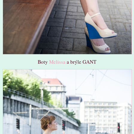
Boty
Melissa
a brýle GANT