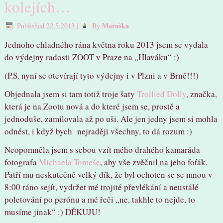
kolejích…
Maruška
Published
22.5.2013
|
By
Jednoho chladného rána května roku 2013 jsem se vydala
do výdejny radosti ZOOT v Praze na „Hlaváku“ :)
(P.S. nyní se otevírají tyto výdejny i v Plzni a v Brně!!!)
Objednala jsem si tam totiž troje šaty
Trollied Dolly
, značka,
která je na Zootu nová a do které jsem se, prostě a
jednoduše, zamilovala až po uši. Ale jen jedny jsem si mohla
odnést, i když bych nejraději všechny, to dá rozum :)
Neopomněla jsem s sebou vzít mého drahého kamaráda
fotografa
Michaela Tomeše
, aby vše zvěčnil na jeho foťák.
Patří mu neskutečně velký dík, že byl ochoten se se mnou v
8:00 ráno sejít, vydržet mé trojité převlékání a neustálé
poletování po perónu a mé řeči „ne, takhle to nejde, to
musíme jinak“ :) DĚKUJU!