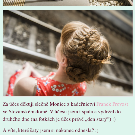
Za účes děkuji slečně Monice z kadeřnictví
Franck Provost
ve Slovanském domě. V účesu jsem i spala a vydržel do
druhého dne (na fotkách je účes právě „den starý“) :)
A víte, které šaty jsem si nakonec odnesla? :)