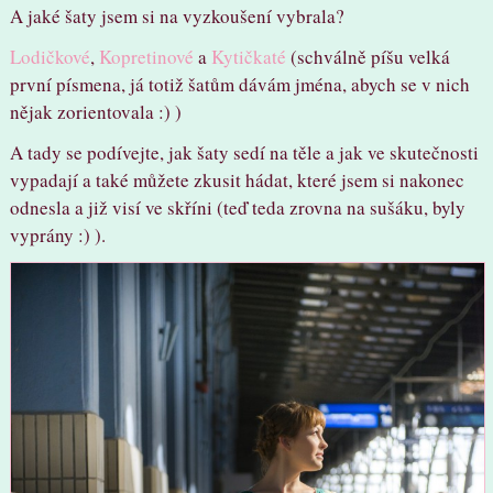
A jaké šaty jsem si na vyzkoušení vybrala?
Lodičkové
,
Kopretinové
a
Kytičkaté
(schválně píšu velká
první písmena, já totiž šatům dávám jména, abych se v nich
nějak zorientovala :) )
A tady se podívejte, jak šaty sedí na těle a jak ve skutečnosti
vypadají a také můžete zkusit hádat, které jsem si nakonec
odnesla a již visí ve skříni (teď teda zrovna na sušáku, byly
vyprány :) ).