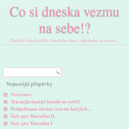
Co si dneska vezmu
na sebe!?
Tradiční věta každého ženského rána, odpoledne či večera…
Nejnovější příspěvky
Večernice
Ten nejkrásnější botník na světě!
Podpatkama stírám rosu na kolejích…
Šaty pro Marušku II.
Šaty pro Marušku I.