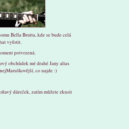
oomu Bella Brutta, kde se bude celá
at vyfotit.
 moment potvrzená.
ový obchůdek mé drahé Jany alias
 nejMaruškovější, co najde :)
oňavý dáreček, zatím můžete zkusit