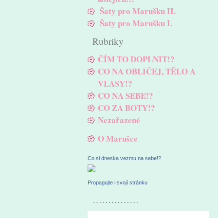
Šaty pro Marušku II.
Šaty pro Marušku I.
Rubriky
ČÍM TO DOPLNIT!?
CO NA OBLIČEJ, TĚLO A
VLASY!?
CO NA SEBE!?
CO ZA BOTY!?
Nezařazené
O Marušce
Co si dneska vezmu na sebe!?
Propagujte i svojí stránku
……………