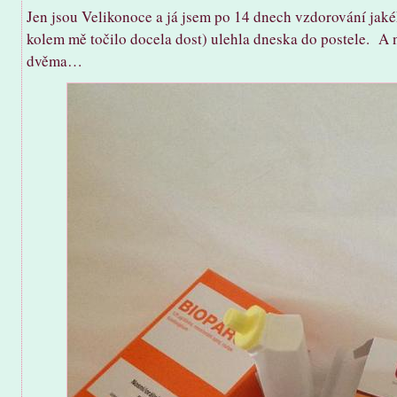
Jen jsou Velikonoce a já jsem po 14 dnech vzdorování jaké
kolem mě točilo docela dost) ulehla dneska do postele. A 
dvěma…