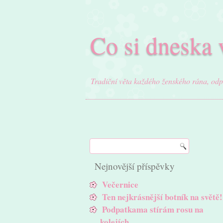
Co si dneska 
Tradiční věta každého ženského rána, od
Nejnovější příspěvky
Večernice
Ten nejkrásnější botník na světě!
Podpatkama stírám rosu na
kolejích…