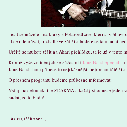
Těšit se můžete i na kluky z PolaroidLove, kteří si v Showr
akce odehrávat, rozbalí své zátiší a budete se tam moci nech
Určitě se můžete těšit na Akari přehlídku, ta je už v tento
Kromě výše zmíněných se zúčastní i
Jane Bond Special
– n
Jane Bond. Jana přinese to nejrkásnější, nejromantičtější a
O přesném programu budeme průběžne informovat.
Vstup na celou akci je ZDARMA a každý si odnese jeden v
hádat, co to bude!
Tak co, těšíte se? :)