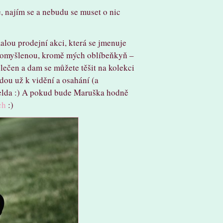
 najím se a nebudu se muset o nic
malou prodejní akci, která se jmenuje
promyšlenou, kromě mých oblíbeňkyň –
lečen a dam se můžete těšit na kolekci
dou už k vidění a osahání (a
elda :) A pokud bude Maruška hodně
ch
:)