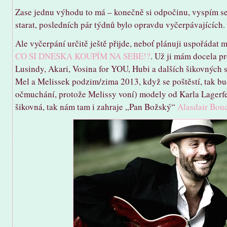
Zase jednu výhodu to má – konečně si odpočinu, vyspím se,
starat, posledních pár týdnů bylo opravdu vyčerpávajících.
Ale vyčerpání určitě ještě přijde, neboť plánuji uspořádat 
CO SI DNESKA KOUPÍM NA SEBE!?
. Už ji mám docela 
Lusindy, Akari, Vosina for YOU, Hubi a dalších šikovných s
Mel a Melissek podzim/zima 2013, když se poštěstí, tak bu
očmuchání, protože Melissy voní) modely od Karla Lagerf
šikovná, tak nám tam i zahraje „Pan Božský“
Alasdair Bou