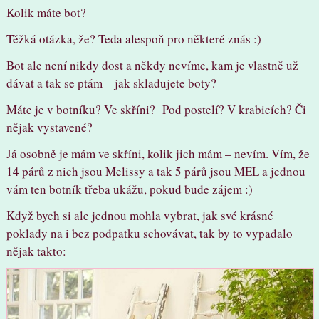
Kolik máte bot?
Těžká otázka, že? Teda alespoň pro některé znás :)
Bot ale není nikdy dost a někdy nevíme, kam je vlastně už
dávat a tak se ptám – jak skladujete boty?
Máte je v botníku? Ve skříni? Pod postelí? V krabicích? Či
nějak vystavené?
Já osobně je mám ve skříni, kolik jich mám – nevím. Vím, že
14 párů z nich jsou Melissy a tak 5 párů jsou MEL a jednou
vám ten botník třeba ukážu, pokud bude zájem :)
Když bych si ale jednou mohla vybrat, jak své krásné
poklady na i bez podpatku schovávat, tak by to vypadalo
nějak takto: