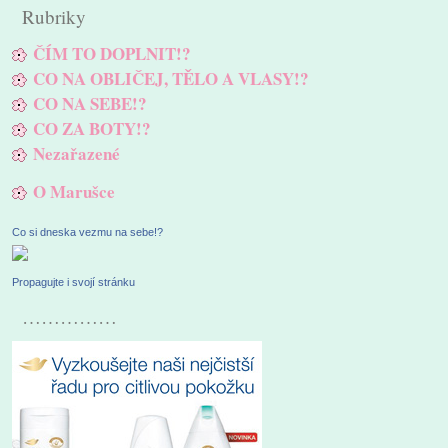
Rubriky
ČÍM TO DOPLNIT!?
CO NA OBLIČEJ, TĚLO A VLASY!?
CO NA SEBE!?
CO ZA BOTY!?
Nezařazené
O Marušce
Co si dneska vezmu na sebe!?
Propagujte i svojí stránku
……………