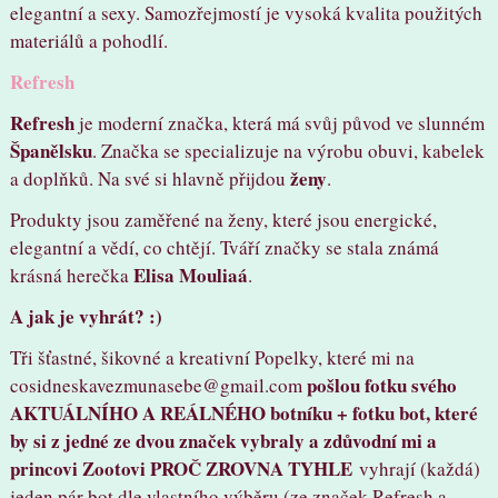
elegantní a sexy. Samozřejmostí je vysoká kvalita použitých
materiálů a pohodlí.
Refresh
Refresh
je moderní značka, která má svůj původ ve slunném
Španělsku
. Značka se specializuje na výrobu obuvi, kabelek
ženy
a doplňků. Na své si hlavně přijdou
.
Produkty jsou zaměřené na ženy, které jsou energické,
elegantní a vědí, co chtějí. Tváří značky se stala známá
Elisa Mouliaá
krásná herečka
.
A jak je vyhrát? :)
Tři šťastné, šikovné a kreativní Popelky, které mi na
pošlou fotku svého
cosidneskavezmunasebe@gmail.com
AKTUÁLNÍHO A REÁLNÉHO botníku + fotku bot, které
by si z jedné ze dvou značek vybraly a zdůvodní mi a
princovi Zootovi PROČ ZROVNA TYHLE
vyhrají (každá)
jeden pár bot dle vlastního výběru (ze značek Refresh a