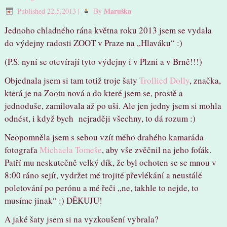
Maruška
Published
22.5.2013
|
By
Jednoho chladného rána května roku 2013 jsem se vydala
do výdejny radosti ZOOT v Praze na „Hlaváku“ :)
(P.S. nyní se otevírají tyto výdejny i v Plzni a v Brně!!!)
Objednala jsem si tam totiž troje šaty
Trollied Dolly
, značka,
která je na Zootu nová a do které jsem se, prostě a
jednoduše, zamilovala až po uši. Ale jen jedny jsem si mohla
odnést, i když bych nejraději všechny, to dá rozum :)
Neopomněla jsem s sebou vzít mého drahého kamaráda
fotografa
Michaela Tomeše
, aby vše zvěčnil na jeho foťák.
Patří mu neskutečně velký dík, že byl ochoten se se mnou v
8:00 ráno sejít, vydržet mé trojité převlékání a neustálé
poletování po perónu a mé řeči „ne, takhle to nejde, to
musíme jinak“ :) DĚKUJU!
A jaké šaty jsem si na vyzkoušení vybrala?