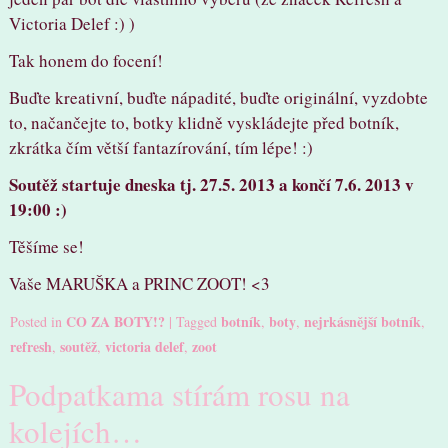
Victoria Delef :) )
Tak honem do focení!
Buďte kreativní, buďte nápadité, buďte originální, vyzdobte
to, načančejte to, botky klidně vyskládejte před botník,
zkrátka čím větší fantazírování, tím lépe! :)
Soutěž startuje dneska tj. 27.5. 2013 a končí 7.6. 2013 v
19:00 :)
Těšíme se!
Vaše MARUŠKA a PRINC ZOOT! <3
CO ZA BOTY!?
botník
boty
nejrkásnější botník
Posted in
|
Tagged
,
,
,
refresh
soutěž
victoria delef
zoot
,
,
,
Podpatkama stírám rosu na
kolejích…