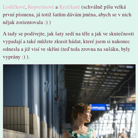
Lodičkové
,
Kopretinové
a
Kytičkaté
(schválně píšu velká
první písmena, já totiž šatům dávám jména, abych se v nich
nějak zorientovala :) )
A tady se podívejte, jak šaty sedí na těle a jak ve skutečnosti
vypadají a také můžete zkusit hádat, které jsem si nakonec
odnesla a již visí ve skříni (teď teda zrovna na sušáku, byly
vyprány :) ).