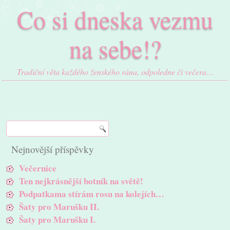
Co si dneska vezmu
na sebe!?
Tradiční věta každého ženského rána, odpoledne či večera…
Nejnovější příspěvky
Večernice
Ten nejkrásnější botník na světě!
Podpatkama stírám rosu na kolejích…
Šaty pro Marušku II.
Šaty pro Marušku I.