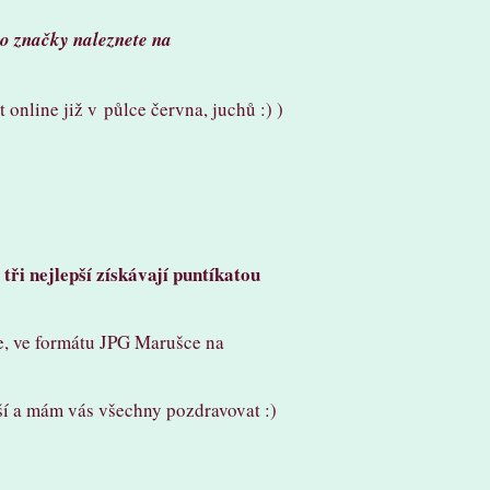
o značky naleznete na
nline již v půlce června, juchů :) )
tři nejlepší získávají puntíkatou
-
e, ve formátu JPG Marušce na
ší a mám vás všechny pozdravovat :)