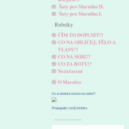
Šaty pro Marušku II.
Šaty pro Marušku I.
Rubriky
ČÍM TO DOPLNIT!?
CO NA OBLIČEJ, TĚLO A
VLASY!?
CO NA SEBE!?
CO ZA BOTY!?
Nezařazené
O Marušce
Co si dneska vezmu na sebe!?
Propagujte i svojí stránku
……………