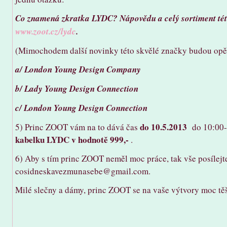
Co znamená zkratka LYDC? Nápovědu a celý sortiment tét
www.zoot.cz/lydc
.
(Mimochodem další novinky této skvělé značky budou opět o
a/ London Young Design Company
b/ Lady Young Design Connection
c/ London Young Design Connection
do 10.5.2013
5) Princ ZOOT vám na to dává čas
do 10:00
kabelku LYDC v hodnotě 999,-
.
6) Aby s tím princ ZOOT neměl moc práce, tak vše posílejt
cosidneskavezmunasebe@gmail.com.
Milé slečny a dámy, princ ZOOT se na vaše výtvory moc tě