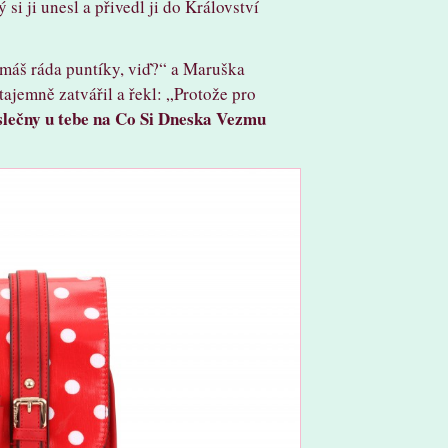
i ji unesl a přivedl ji do Království
 máš ráda puntíky, viď?“ a Maruška
ajemně zatvářil a řekl: „Protože pro
 slečny u tebe na Co Si Dneska Vezmu