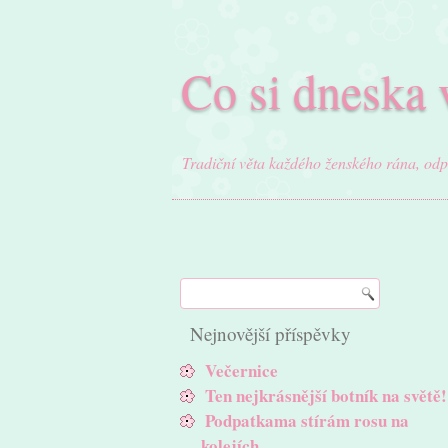
Co si dneska 
Tradiční věta každého ženského rána, od
Nejnovější příspěvky
Večernice
Ten nejkrásnější botník na světě!
Podpatkama stírám rosu na
kolejích…