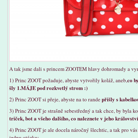
A tak jsme dali s princem ZOOTEM hlavy dohromady a vymy
co b
1) Princ ZOOT požaduje, abyste vytvořily koláž, aneb,
šly 1.MÁJE pod rozkvetlý strom :)
přišly s kabelko
2) Princ ZOOT si přeje, abyste na to rande
3) Princ ZOOT je strašně sebestředný a tak chce, by byla k
triček, bot a všeho dalšího, co naleznete v jeho královstv
4) Princ ZOOT je ale docela náročný šlechtic, a tak pro vá
jednu otázku: