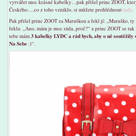
vytvářet moc krásné kabelky…pak přišel princ ZOOT, který s
Českého….co z toho vzniklo, si můžete prohlédnout
tady
.
Pak přišel princ ZOOT za Maruškou a řekl jí: „Maruško, ty
řekla: „Ano, mám je moc ráda, proč?“ a princ ZOOT se tak t
3 kabelky LYDC a rád bych, aby o ně soutěžily
tebe mám
Na Sebe
:)“.