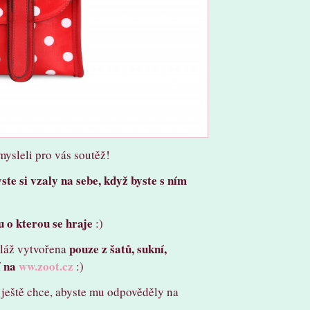
sleli pro vás soutěž!
yste si vzaly na sebe, když byste s ním
u o kterou se hraje
:)
pouze z šatů, sukní,
oláž vytvořena
í na
ww.zoot.cz
:)
s ještě chce, abyste mu odpověděly na