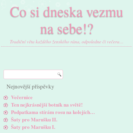
Co si dneska vezmu
na sebe!?
Tradiční věta každého ženského rána, odpoledne či večera…
Nejnovější příspěvky
Večernice
Ten nejkrásnější botník na světě!
Podpatkama stírám rosu na kolejích…
Šaty pro Marušku II.
Šaty pro Marušku I.