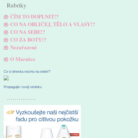
Rubriky
ČÍM TO DOPLNIT!?
CO NA OBLIČEJ, TĚLO A VLASY!?
CO NA SEBE!?
CO ZA BOTY!?
Nezařazené
O Marušce
Co si dneska vezmu na sebe!?
Propagujte i svojí stránku
……………