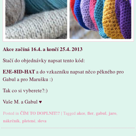
Akce začíná 16.4. a končí 25.4. 2013
Stačí do objednávky napsat tento kód:
E3E-8ID-HAT
a do vzkazníku napsat něco pěkného pro
Gabul a pro Marušku :)
Tak co si vyberete?:)
Vaše M. a Gabul ♥
ČÍM TO DOPLNIT!?
akce
fler
gabul
jaro
Posted in
|
Tagged
,
,
,
,
nákrčník
pletené
sleva
,
,