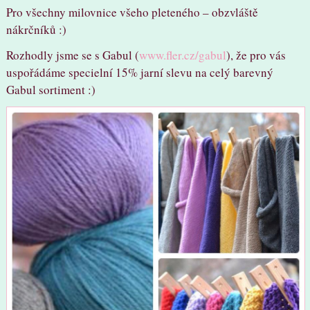
Pro všechny milovnice všeho pleteného – obzvláště
nákrčníků :)
Rozhodly jsme se s Gabul (
www.fler.cz/gabul
), že pro vás
uspořádáme specielní 15% jarní slevu na celý barevný
Gabul sortiment :)